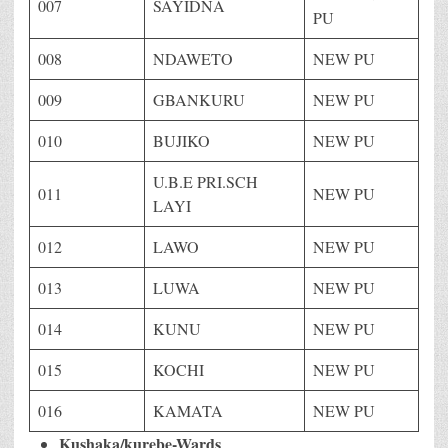
007
SAYIDNA
PU
008
NDAWETO
NEW PU
009
GBANKURU
NEW PU
010
BUJIKO
NEW PU
U.B.E PRI.SCH
011
NEW PU
LAYI
012
LAWO
NEW PU
013
LUWA
NEW PU
014
KUNU
NEW PU
015
KOCHI
NEW PU
016
KAMATA
NEW PU
Kushaka/kurebe-Wards