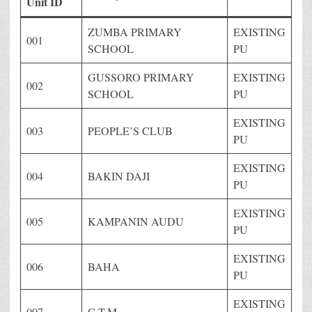
Unit ID
ZUMBA PRIMARY
EXISTING
001
SCHOOL
PU
GUSSORO PRIMARY
EXISTING
002
SCHOOL
PU
EXISTING
003
PEOPLE’S CLUB
PU
EXISTING
004
BAKIN DAJI
PU
EXISTING
005
KAMPANIN AUDU
PU
EXISTING
006
BAHA
PU
EXISTING
007
C.T.M.