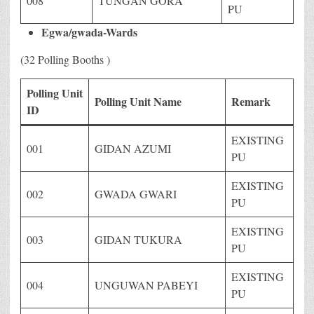
008
TUNGAN GORA
PU
Egwa/gwada-Wards
(32 Polling Booths )
Polling Unit
Polling Unit Name
Remark
ID
EXISTING
001
GIDAN AZUMI
PU
EXISTING
002
GWADA GWARI
PU
EXISTING
003
GIDAN TUKURA
PU
EXISTING
004
UNGUWAN PABEYI
PU