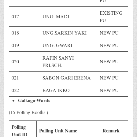
PU
EXISTING
017
UNG. MADI
PU
018
UNG.SARKIN YAKI
NEW PU
019
UNG. GWARI
NEW PU
RAFIN SANYI
020
NEW PU
PRI.SCH.
021
SABON GARI ERENA
NEW PU
022
BAGA IKKO
NEW PU
Galkogo-Wards
(15 Polling Booths )
Polling
Polling Unit Name
Remark
Unit ID