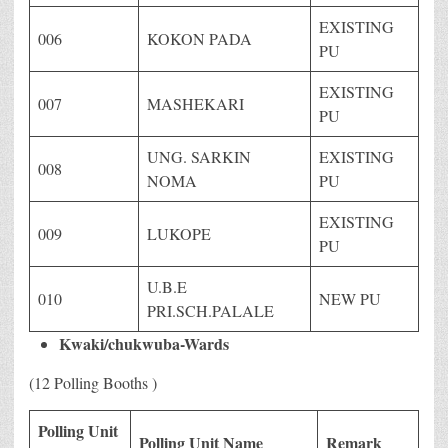
EXISTING
006
KOKON PADA
PU
EXISTING
007
MASHEKARI
PU
UNG. SARKIN
EXISTING
008
NOMA
PU
EXISTING
009
LUKOPE
PU
U.B.E
010
NEW PU
PRI.SCH.PALALE
Kwaki/chukwuba-Wards
(12 Polling Booths )
Polling Unit
Polling Unit Name
Remark